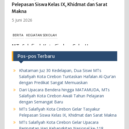
Pelepasan Siswa Kelas IX, Khidmat dan Sarat
Makna
5 Juni 2026
BERITA
KEGIATAN SEKOLAH
MTs Salafiyah Kota Cirebon Gelar Upacara
Peringatan Hari Kebangkitan Nasional ke-118,
Pos-pos Terbaru
Teguhkan Persatuan dan Kesatuan Bangsa
Melalui Media Digital.
Khataman Juz 30 Kedelapan, Dua Siswi MTs
20 Mei 2026
Salafiyah Kota Cirebon Tuntaskan Hafalan Al-Qur’an
dengan Predikat Sangat Memuaskan
Dari Upacara Bendera hingga MATAMUDA, MTs
BERITA
KEGIATAN SEKOLAH
Salafiyah Kota Cirebon Awali Tahun Pelajaran
MTs Salafiyah Kota Cirebon Gelar ASAT
dengan Semangat Baru
2025/2026, Teguhkan Evaluasi Akademik yang
MTs Salafiyah Kota Cirebon Gelar Tasyakur
Pelepasan Siswa Kelas IX, Khidmat dan Sarat Makna
Disiplin dan Berkualitas
MTs Salafiyah Kota Cirebon Gelar Upacara
18 Mei 2026
Peringatan Hari Kebangkitan Nasional ke-118,