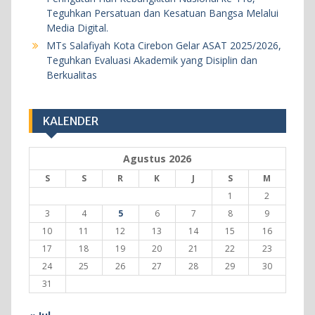
Teguhkan Persatuan dan Kesatuan Bangsa Melalui
BERITA
KEGIATAN SEKOLAH
Media Digital.
MTs Salafiyah Kota Cirebon Gelar ASAT 2025/2026,
Khataman Juz 30 Kedelapan, Dua Siswi MTs
Teguhkan Evaluasi Akademik yang Disiplin dan
Salafiyah Kota Cirebon Tuntaskan Hafalan Al-
Berkualitas
Qur’an dengan Predikat Sangat Memuaskan
5 Agustus 2026
KALENDER
Agustus 2026
S
S
R
K
J
S
M
1
2
3
4
5
6
7
8
9
10
11
12
13
14
15
16
17
18
19
20
21
22
23
24
25
26
27
28
29
30
31