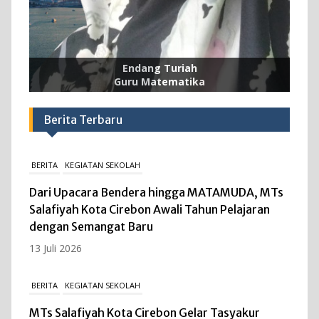
Toyibah, S.Pd.I
Mashur, S.Pd
Endang Turiah
Saefur, S.Pd.I
Hj. Uul Ulfiyah, S.Ag
Anis Maemunah, S.Pd
Achmad Pangestu, S.Pd
Hj. Ilik Jubaedah, S.Pd.I
Hj. Rohmah, S.Pd.I
Drs. H. Nurcholis
Hj. Suherni, S.Pd
Hermes Aura Azkiya, SH
Amanah, S.Pd
PKM Kurikulum
Pembina Pramuka
Guru Matematika
Guru Matematika
Kepala Madrasah
Guru IPA
Guru B. Arab
Guru PAI
Guru SKI
Guru Fikih
Guru B. Indonesia
Guru Akidah
Operator
Berita Terbaru
BERITA
KEGIATAN SEKOLAH
Dari Upacara Bendera hingga MATAMUDA, MTs
Salafiyah Kota Cirebon Awali Tahun Pelajaran
dengan Semangat Baru
13 Juli 2026
BERITA
KEGIATAN SEKOLAH
MTs Salafiyah Kota Cirebon Gelar Tasyakur