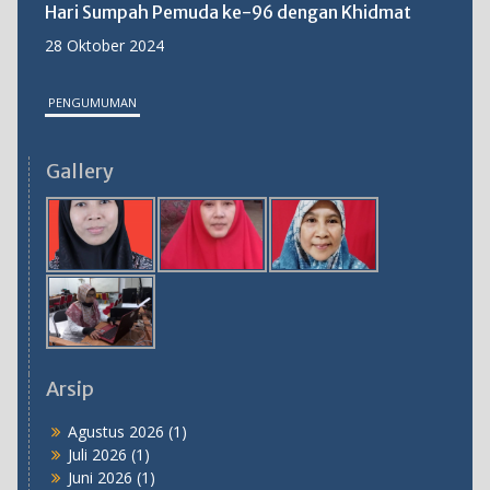
Hari Sumpah Pemuda ke-96 dengan Khidmat
28 Oktober 2024
PENGUMUMAN
MTs Salafiyah Kota Cirebon Gelar PKKM 2025:
Gallery
Langkah Strategis Tingkatkan Mutu Pendidikan
31 Oktober 2025
Arsip
Agustus 2026
(1)
Juli 2026
(1)
Juni 2026
(1)