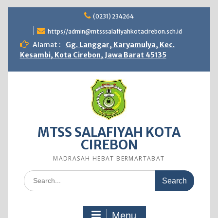
Skip
(0231) 234264
to
content
https//admin@mtsssalafiyahkotacirebon.sch.id
Alamat :
Gg. Langgar, Karyamulya, Kec.
Kesambi, Kota Cirebon, Jawa Barat 45135
MTSS SALAFIYAH KOTA
CIREBON
MADRASAH HEBAT BERMARTABAT
Search
for:
Menu