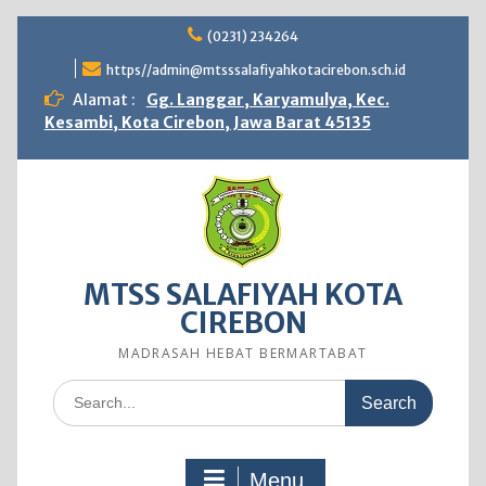
Skip
(0231) 234264
to
content
https//admin@mtsssalafiyahkotacirebon.sch.id
Alamat :
Gg. Langgar, Karyamulya, Kec.
Kesambi, Kota Cirebon, Jawa Barat 45135
MTSS SALAFIYAH KOTA
CIREBON
MADRASAH HEBAT BERMARTABAT
Search
for:
Menu