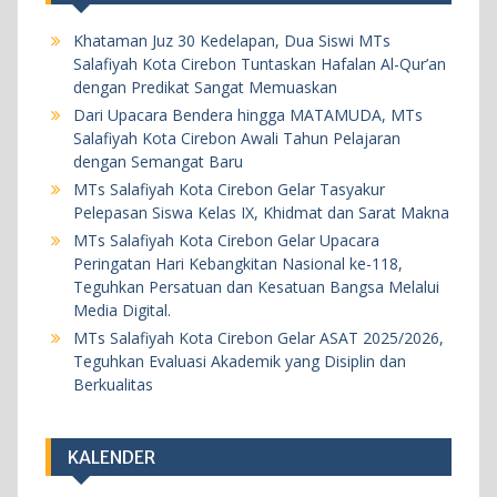
Melalui Media Digital.
Khataman Juz 30 Kedelapan, Dua Siswi MTs
20 Mei 2026
Salafiyah Kota Cirebon Tuntaskan Hafalan Al-Qur’an
dengan Predikat Sangat Memuaskan
Dari Upacara Bendera hingga MATAMUDA, MTs
BERITA
KEGIATAN SEKOLAH
Salafiyah Kota Cirebon Awali Tahun Pelajaran
MTs Salafiyah Kota Cirebon Gelar ASAT
dengan Semangat Baru
2025/2026, Teguhkan Evaluasi Akademik yang
MTs Salafiyah Kota Cirebon Gelar Tasyakur
Pelepasan Siswa Kelas IX, Khidmat dan Sarat Makna
Disiplin dan Berkualitas
MTs Salafiyah Kota Cirebon Gelar Upacara
18 Mei 2026
Peringatan Hari Kebangkitan Nasional ke-118,
Teguhkan Persatuan dan Kesatuan Bangsa Melalui
BERITA
KEGIATAN SEKOLAH
Media Digital.
MTs Salafiyah Kota Cirebon Gelar ASAT 2025/2026,
Khataman Juz 30 Kedelapan, Dua Siswi MTs
Teguhkan Evaluasi Akademik yang Disiplin dan
Salafiyah Kota Cirebon Tuntaskan Hafalan Al-
Berkualitas
Qur’an dengan Predikat Sangat Memuaskan
5 Agustus 2026
KALENDER