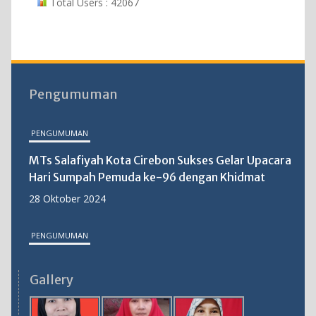
Total Users : 42067
Pengumuman
PENGUMUMAN
MTs Salafiyah Kota Cirebon Sukses Gelar Upacara
Hari Sumpah Pemuda ke-96 dengan Khidmat
28 Oktober 2024
PENGUMUMAN
MTs Salafiyah Kota Cirebon Gelar PKKM 2025:
Gallery
Langkah Strategis Tingkatkan Mutu Pendidikan
31 Oktober 2025