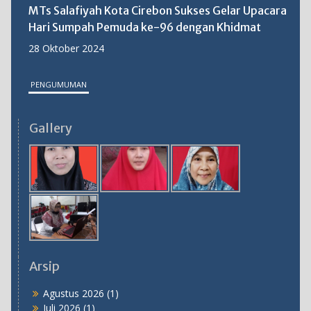
MTs Salafiyah Kota Cirebon Sukses Gelar Upacara
Hari Sumpah Pemuda ke-96 dengan Khidmat
28 Oktober 2024
PENGUMUMAN
MTs Salafiyah Kota Cirebon Gelar PKKM 2025:
Gallery
Langkah Strategis Tingkatkan Mutu Pendidikan
31 Oktober 2025
Arsip
Agustus 2026
(1)
Juli 2026
(1)