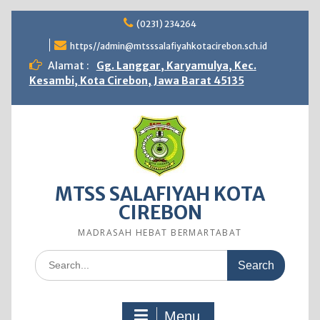
Skip
(0231) 234264
to
content
https//admin@mtsssalafiyahkotacirebon.sch.id
Alamat :
Gg. Langgar, Karyamulya, Kec.
Kesambi, Kota Cirebon, Jawa Barat 45135
MTSS SALAFIYAH KOTA
CIREBON
MADRASAH HEBAT BERMARTABAT
Search
for:
Menu