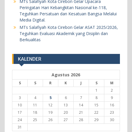
MTs Salafiyah Kota Cirebon Gelar Upacara
18 Mei 2026
Peringatan Hari Kebangkitan Nasional ke-118,
Teguhkan Persatuan dan Kesatuan Bangsa Melalui
BERITA
KEGIATAN SEKOLAH
Media Digital.
MTs Salafiyah Kota Cirebon Gelar ASAT 2025/2026,
Khataman Juz 30 Kedelapan, Dua Siswi MTs
Teguhkan Evaluasi Akademik yang Disiplin dan
Salafiyah Kota Cirebon Tuntaskan Hafalan Al-
Berkualitas
Qur’an dengan Predikat Sangat Memuaskan
5 Agustus 2026
KALENDER
Agustus 2026
S
S
R
K
J
S
M
1
2
3
4
5
6
7
8
9
10
11
12
13
14
15
16
17
18
19
20
21
22
23
24
25
26
27
28
29
30
31