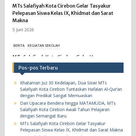
MTs Salafiyah Kota Cirebon Gelar Tasyakur
Pelepasan Siswa Kelas IX, Khidmat dan Sarat
Makna
5 Juni 2026
BERITA
KEGIATAN SEKOLAH
MTs Salafiyah Kota Cirebon Gelar Upacara
Peringatan Hari Kebangkitan Nasional ke-118,
Pos-pos Terbaru
Teguhkan Persatuan dan Kesatuan Bangsa
Melalui Media Digital.
Khataman Juz 30 Kedelapan, Dua Siswi MTs
20 Mei 2026
Salafiyah Kota Cirebon Tuntaskan Hafalan Al-Qur’an
dengan Predikat Sangat Memuaskan
Dari Upacara Bendera hingga MATAMUDA, MTs
BERITA
KEGIATAN SEKOLAH
Salafiyah Kota Cirebon Awali Tahun Pelajaran
MTs Salafiyah Kota Cirebon Gelar ASAT
dengan Semangat Baru
2025/2026, Teguhkan Evaluasi Akademik yang
MTs Salafiyah Kota Cirebon Gelar Tasyakur
Pelepasan Siswa Kelas IX, Khidmat dan Sarat Makna
Disiplin dan Berkualitas