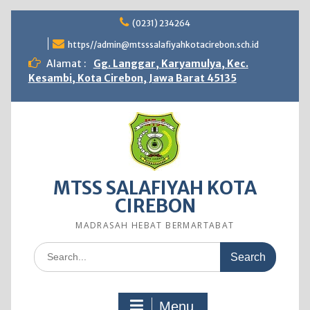
Skip
(0231) 234264
to
content
https//admin@mtsssalafiyahkotacirebon.sch.id
Alamat :
Gg. Langgar, Karyamulya, Kec.
Kesambi, Kota Cirebon, Jawa Barat 45135
MTSS SALAFIYAH KOTA
CIREBON
MADRASAH HEBAT BERMARTABAT
Search
for:
Menu