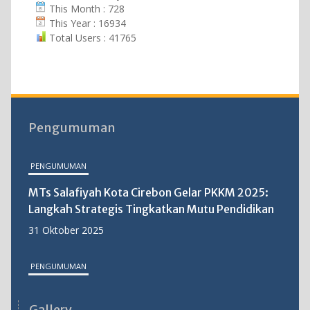
This Month : 728
This Year : 16934
Total Users : 41765
Pengumuman
PENGUMUMAN
MTs Salafiyah Kota Cirebon Gelar PKKM 2025:
Langkah Strategis Tingkatkan Mutu Pendidikan
31 Oktober 2025
PENGUMUMAN
MTs Salafiyah Kota Cirebon Sukses Gelar Upacara
Gallery
Hari Sumpah Pemuda ke-96 dengan Khidmat