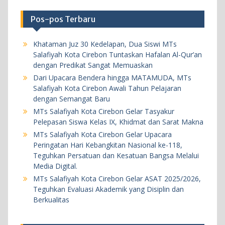
MTs Salafiyah Kota Cirebon Gelar ASAT
Pos-pos Terbaru
2025/2026, Teguhkan Evaluasi Akademik yang
Disiplin dan Berkualitas
Khataman Juz 30 Kedelapan, Dua Siswi MTs
18 Mei 2026
Salafiyah Kota Cirebon Tuntaskan Hafalan Al-Qur’an
dengan Predikat Sangat Memuaskan
Dari Upacara Bendera hingga MATAMUDA, MTs
BERITA
KEGIATAN SEKOLAH
Salafiyah Kota Cirebon Awali Tahun Pelajaran
Khataman Juz 30 Kedelapan, Dua Siswi MTs
dengan Semangat Baru
Salafiyah Kota Cirebon Tuntaskan Hafalan Al-
MTs Salafiyah Kota Cirebon Gelar Tasyakur
Pelepasan Siswa Kelas IX, Khidmat dan Sarat Makna
Qur’an dengan Predikat Sangat Memuaskan
MTs Salafiyah Kota Cirebon Gelar Upacara
5 Agustus 2026
Peringatan Hari Kebangkitan Nasional ke-118,
Teguhkan Persatuan dan Kesatuan Bangsa Melalui
BERITA
KEGIATAN SEKOLAH
Media Digital.
MTs Salafiyah Kota Cirebon Gelar ASAT 2025/2026,
Dari Upacara Bendera hingga MATAMUDA, MTs
Teguhkan Evaluasi Akademik yang Disiplin dan
Salafiyah Kota Cirebon Awali Tahun Pelajaran
Berkualitas
dengan Semangat Baru
13 Juli 2026