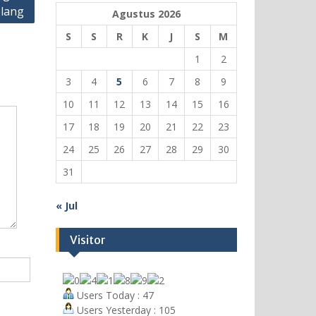
blang
Agustus 2026
S
S
R
K
J
S
M
1
2
3
4
5
6
7
8
9
10
11
12
13
14
15
16
17
18
19
20
21
22
23
24
25
26
27
28
29
30
31
« Jul
Visitor
Users Today : 47
Users Yesterday : 105