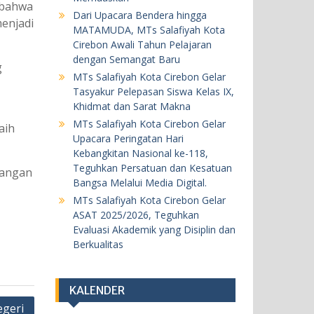
18 Mei 2026
 bahwa
Dari Upacara Bendera hingga
enjadi
MATAMUDA, MTs Salafiyah Kota
BERITA
KEGIATAN SEKOLAH
Cirebon Awali Tahun Pelajaran
dengan Semangat Baru
Khataman Juz 30 Kedelapan, Dua
g
MTs Salafiyah Kota Cirebon Gelar
Siswi MTs Salafiyah Kota Cirebon
Tasyakur Pelepasan Siswa Kelas IX,
Tuntaskan Hafalan Al-Qur’an
Khidmat dan Sarat Makna
dengan Predikat Sangat
MTs Salafiyah Kota Cirebon Gelar
aih
Memuaskan
Upacara Peringatan Hari
Kebangkitan Nasional ke-118,
5 Agustus 2026
Teguhkan Persatuan dan Kesatuan
nangan
Bangsa Melalui Media Digital.
BERITA
KEGIATAN SEKOLAH
MTs Salafiyah Kota Cirebon Gelar
ASAT 2025/2026, Teguhkan
Dari Upacara Bendera hingga
Evaluasi Akademik yang Disiplin dan
MATAMUDA, MTs Salafiyah Kota
Berkualitas
Cirebon Awali Tahun Pelajaran
dengan Semangat Baru
13 Juli 2026
KALENDER
egeri