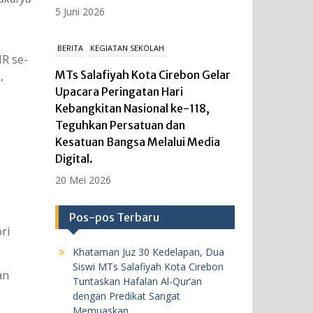
5 Juni 2026
BERITA
KEGIATAN SEKOLAH
MR se-
MTs Salafiyah Kota Cirebon Gelar
,
Upacara Peringatan Hari
Kebangkitan Nasional ke-118,
Teguhkan Persatuan dan
Kesatuan Bangsa Melalui Media
Digital.
20 Mei 2026
Pos-pos Terbaru
BERITA
KEGIATAN SEKOLAH
ri
MTs Salafiyah Kota Cirebon Gelar
Khataman Juz 30 Kedelapan, Dua
ASAT 2025/2026, Teguhkan
Siswi MTs Salafiyah Kota Cirebon
an
Evaluasi Akademik yang Disiplin
Tuntaskan Hafalan Al-Qur’an
dan Berkualitas
dengan Predikat Sangat
Memuaskan