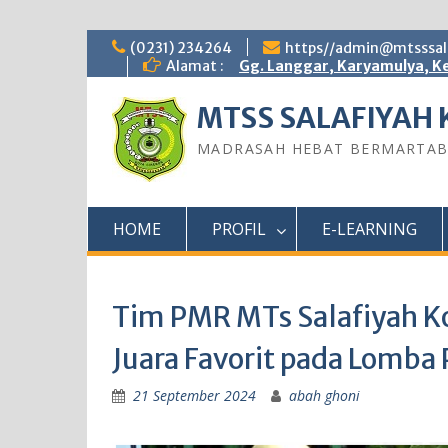
Skip
(0231) 234264
https//admin@mtsssala
to
Alamat :
Gg. Langgar, Karyamulya, Ke
content
MTSS SALAFIYAH 
MADRASAH HEBAT BERMARTA
HOME
PROFIL
E-LEARNING
Tim PMR MTs Salafiyah Ko
Juara Favorit pada Lomb
21 September 2024
abah ghoni