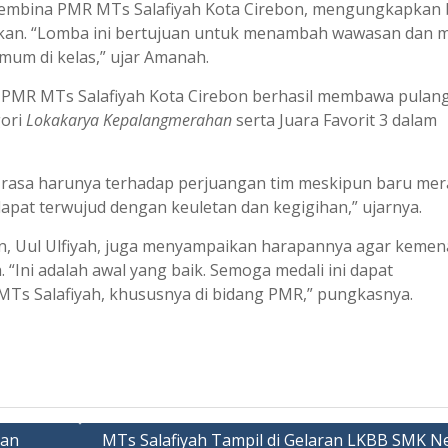
us pembina PMR MTs Salafiyah Kota Cirebon, mengungkapkan
kan. “Lomba ini bertujuan untuk menambah wawasan dan m
umum di kelas,” ujar Amanah.
 PMR MTs Salafiyah Kota Cirebon berhasil membawa pulan
gori
Lokakarya Kepalangmerahan
serta Juara Favorit 3 dalam
 rasa harunya terhadap perjuangan tim meskipun baru mer
dapat terwujud dengan keuletan dan kegigihan,” ujarnya.
on, Uul Ulfiyah, juga menyampaikan harapannya agar keme
 “Ini adalah awal yang baik. Semoga medali ini dapat
MTs Salafiyah, khususnya di bidang PMR,” pungkasnya.
tan
MTs Salafiyah Tampil di Gelaran LKBB SMK N