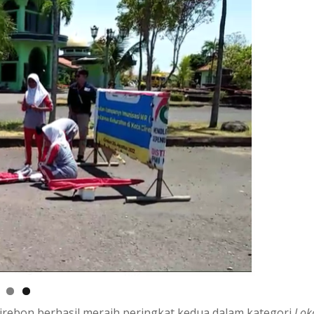
irebon berhasil meraih peringkat kedua dalam kategori
Lok