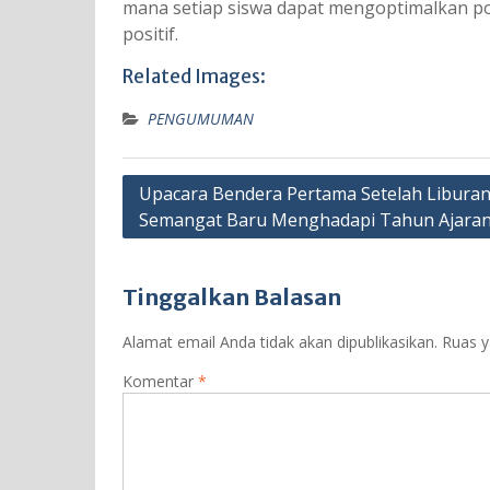
mana setiap siswa dapat mengoptimalkan po
positif.
Related Images:
PENGUMUMAN
Navigasi
Upacara Bendera Pertama Setelah Liburan
Semangat Baru Menghadapi Tahun Ajaran
pos
Tinggalkan Balasan
Alamat email Anda tidak akan dipublikasikan.
Ruas y
Komentar
*