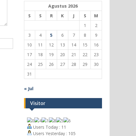
Agustus 2026
S
S
R
K
J
S
M
1
2
3
4
5
6
7
8
9
10
11
12
13
14
15
16
17
18
19
20
21
22
23
24
25
26
27
28
29
30
31
« Jul
Visitor
Users Today : 11
Users Yesterday : 105