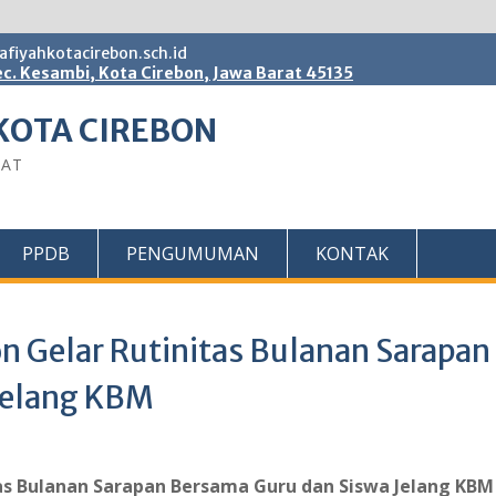
fiyahkotacirebon.sch.id
c. Kesambi, Kota Cirebon, Jawa Barat 45135
KOTA CIREBON
BAT
PPDB
PENGUMUMAN
KONTAK
n Gelar Rutinitas Bulanan Sarapan
Jelang KBM
tas Bulanan Sarapan Bersama Guru dan Siswa Jelang KBM