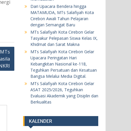
20 Mei 2026
nergi
Dari Upacara Bendera hingga
MATAMUDA, MTs Salafiyah Kota
BERITA
KEGIATAN SEKOLAH
Cirebon Awali Tahun Pelajaran
dengan Semangat Baru
MTs Salafiyah Kota Cirebon Gelar
MTs Salafiyah Kota Cirebon Gelar
ASAT 2025/2026, Teguhkan
Tasyakur Pelepasan Siswa Kelas IX,
Evaluasi Akademik yang Disiplin
Khidmat dan Sarat Makna
dan Berkualitas
n MTs
MTs Salafiyah Kota Cirebon Gelar
18 Mei 2026
Upacara Peringatan Hari
asila
Kebangkitan Nasional ke-118,
NKRI
Teguhkan Persatuan dan Kesatuan
BERITA
KEGIATAN SEKOLAH
Bangsa Melalui Media Digital.
Khataman Juz 30 Kedelapan, Dua
MTs Salafiyah Kota Cirebon Gelar
ASAT 2025/2026, Teguhkan
Siswi MTs Salafiyah Kota Cirebon
Evaluasi Akademik yang Disiplin dan
Tuntaskan Hafalan Al-Qur’an
Berkualitas
dengan Predikat Sangat
Memuaskan
5 Agustus 2026
KALENDER