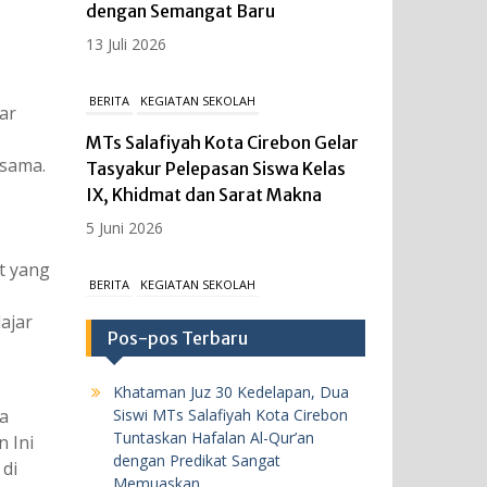
dengan Semangat Baru
13 Juli 2026
BERITA
KEGIATAN SEKOLAH
ar
MTs Salafiyah Kota Cirebon Gelar
esama.
Tasyakur Pelepasan Siswa Kelas
IX, Khidmat dan Sarat Makna
5 Juni 2026
t yang
BERITA
KEGIATAN SEKOLAH
ajar
MTs Salafiyah Kota Cirebon Gelar
Pos-pos Terbaru
Upacara Peringatan Hari
Kebangkitan Nasional ke-118,
Khataman Juz 30 Kedelapan, Dua
Teguhkan Persatuan dan
Siswi MTs Salafiyah Kota Cirebon
ta
Kesatuan Bangsa Melalui Media
Tuntaskan Hafalan Al-Qur’an
 Ini
Digital.
dengan Predikat Sangat
 di
Memuaskan