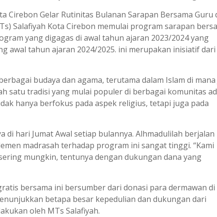
ota Cirebon Gelar Rutinitas Bulanan Sarapan Bersama Guru
Ts) Salafiyah Kota Cirebon memulai program sarapan bers
 Program yang digagas di awal tahun ajaran 2023/2024 yang
g awal tahun ajaran 2024/2025. ini merupakan inisiatif dari
berbagai budaya dan agama, terutama dalam Islam di mana
ah satu tradisi yang mulai populer di berbagai komunitas a
idak hanya berfokus pada aspek religius, tetapi juga pada
ya di hari Jumat Awal setiap bulannya. Alhmadulilah berjalan
elemen madrasah terhadap program ini sangat tinggi. “Kami
esering mungkin, tentunya dengan dukungan dana yang
atis bersama ini bersumber dari donasi para dermawan di
 menunjukkan betapa besar kepedulian dan dukungan dari
lakukan oleh MTs Salafiyah.