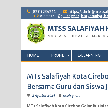
Skip
(0231) 234264
https//admin@mtsssala
to
Alamat :
Gg. Langgar, Karyamulya, Ke
content
MTSS SALAFIYAH 
MADRASAH HEBAT BERMARTA
HOME
PROFIL
E-LEARNING
MTs Salafiyah Kota Cirebo
Bersama Guru dan Siswa 
2 Agustus 2024
abah ghoni
MTs Salafiyah Kota Cirebon Gelar Rutini