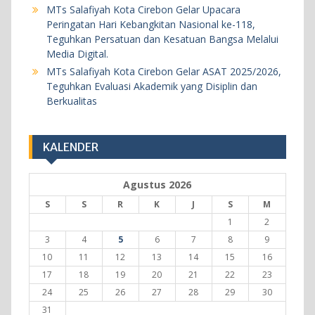
MTs Salafiyah Kota Cirebon Gelar Upacara
18 Mei 2026
Peringatan Hari Kebangkitan Nasional ke-118,
Teguhkan Persatuan dan Kesatuan Bangsa Melalui
BERITA
KEGIATAN SEKOLAH
Media Digital.
MTs Salafiyah Kota Cirebon Gelar ASAT 2025/2026,
Khataman Juz 30 Kedelapan, Dua Siswi MTs
Teguhkan Evaluasi Akademik yang Disiplin dan
Salafiyah Kota Cirebon Tuntaskan Hafalan Al-
Berkualitas
Qur’an dengan Predikat Sangat Memuaskan
5 Agustus 2026
KALENDER
Agustus 2026
S
S
R
K
J
S
M
1
2
3
4
5
6
7
8
9
10
11
12
13
14
15
16
17
18
19
20
21
22
23
24
25
26
27
28
29
30
31