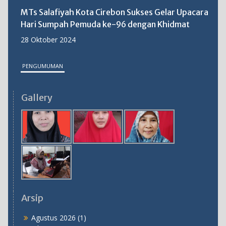
MTs Salafiyah Kota Cirebon Sukses Gelar Upacara
Hari Sumpah Pemuda ke-96 dengan Khidmat
28 Oktober 2024
PENGUMUMAN
MTs Salafiyah Kota Cirebon Gelar PKKM 2025:
Gallery
Langkah Strategis Tingkatkan Mutu Pendidikan
31 Oktober 2025
Arsip
Agustus 2026
(1)