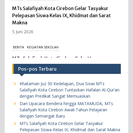
MTs Salafiyah Kota Cirebon Gelar Tasyakur
Pelepasan Siswa Kelas IX, Khidmat dan Sarat
Makna
5 Juni 2026
BERITA
KEGIATAN SEKOLAH
MTs Salafiyah Kota Cirebon Gelar Upacara
Peringatan Hari Kebangkitan Nasional ke-118,
Pos-pos Terbaru
Teguhkan Persatuan dan Kesatuan Bangsa
Melalui Media Digital.
Khataman Juz 30 Kedelapan, Dua Siswi MTs
20 Mei 2026
Salafiyah Kota Cirebon Tuntaskan Hafalan Al-Qur’an
dengan Predikat Sangat Memuaskan
Dari Upacara Bendera hingga MATAMUDA, MTs
BERITA
KEGIATAN SEKOLAH
Salafiyah Kota Cirebon Awali Tahun Pelajaran
MTs Salafiyah Kota Cirebon Gelar ASAT
dengan Semangat Baru
2025/2026, Teguhkan Evaluasi Akademik yang
MTs Salafiyah Kota Cirebon Gelar Tasyakur
Pelepasan Siswa Kelas IX, Khidmat dan Sarat Makna
Disiplin dan Berkualitas