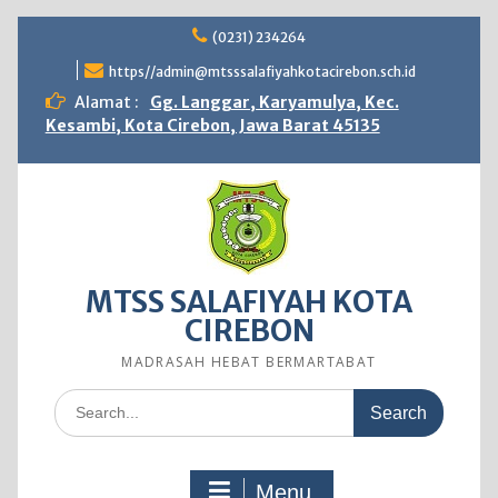
Skip
(0231) 234264
to
content
https//admin@mtsssalafiyahkotacirebon.sch.id
Alamat :
Gg. Langgar, Karyamulya, Kec.
Kesambi, Kota Cirebon, Jawa Barat 45135
MTSS SALAFIYAH KOTA
CIREBON
MADRASAH HEBAT BERMARTABAT
Search
for:
Menu