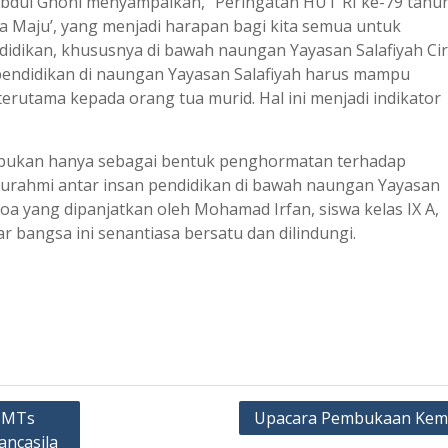
bdul Ghoni menyampaikan, “Peringatan HUT RI ke-79 tahun
 Maju’, yang menjadi harapan bagi kita semua untuk
didikan, khususnya di bawah naungan Yayasan Salafiyah Ci
 pendidikan di naungan Yayasan Salafiyah harus mampu
rutama kepada orang tua murid. Hal ini menjadi indikator
i bukan hanya sebagai bentuk penghormatan terhadap
aturahmi antar insan pendidikan di bawah naungan Yayasan
 doa yang dipanjatkan oleh Mohamad Irfan, siswa kelas IX A,
angsa ini senantiasa bersatu dan dilindungi.
n MTs
Upacara Pembukaan Kem
ancasila