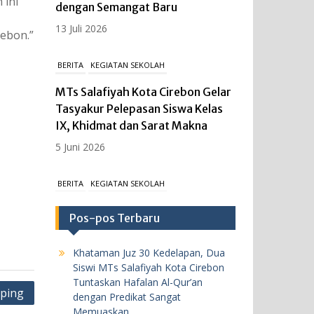
 ini
dengan Semangat Baru
13 Juli 2026
rebon.”
BERITA
KEGIATAN SEKOLAH
MTs Salafiyah Kota Cirebon Gelar
Tasyakur Pelepasan Siswa Kelas
IX, Khidmat dan Sarat Makna
5 Juni 2026
BERITA
KEGIATAN SEKOLAH
MTs Salafiyah Kota Cirebon Gelar
Pos-pos Terbaru
Upacara Peringatan Hari
Kebangkitan Nasional ke-118,
Khataman Juz 30 Kedelapan, Dua
Teguhkan Persatuan dan
Siswi MTs Salafiyah Kota Cirebon
Kesatuan Bangsa Melalui Media
Tuntaskan Hafalan Al-Qur’an
ping
Digital.
dengan Predikat Sangat
Memuaskan