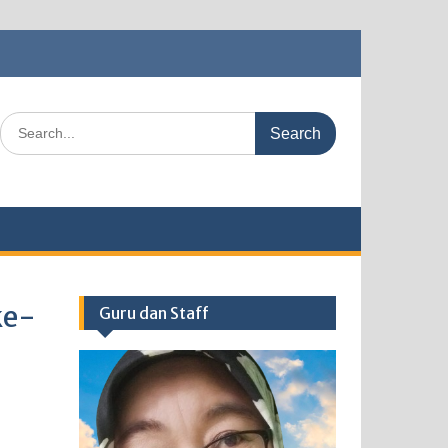
Search
for:
ke-
Guru dan Staff