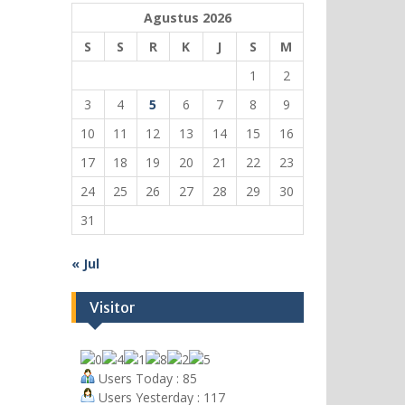
Agustus 2026
S
S
R
K
J
S
M
1
2
3
4
5
6
7
8
9
10
11
12
13
14
15
16
17
18
19
20
21
22
23
24
25
26
27
28
29
30
31
« Jul
Visitor
Users Today : 85
Users Yesterday : 117