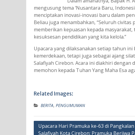
Dalam amanatnya, Bapak H. A
mengusung tema ‘Nusantara Baru, Indonesia
menciptakan inovasi-inovasi baru dalam pen
Beliau juga menambahkan, “Seluruh civitas
memberikan kepuasan kepada masyarakat, te
kesuksesan pendidikan yang kita kelola.”
Upacara yang dilaksanakan setiap tahun in
kemerdekaan, tetapi juga sebagai ajang sil
Salafiyah Cirebon. Acara ini diakhiri dengan
memohon kepada Tuhan Yang Maha Esa agar b
Related Images:
BERITA
,
PENGUMUMAN
Navigasi
Upacara Hari Pramuka ke-63 di Pangkala
Salafiyah Kota Cirebon: Pramuka Berjiwa P
pos