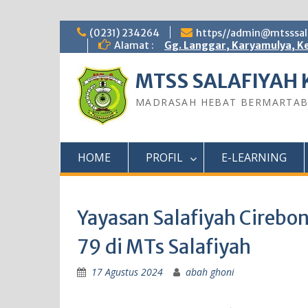
Skip
(0231) 234264
https//admin@mtsssala
to
Alamat :
Gg. Langgar, Karyamulya, Ke
content
MTSS SALAFIYAH 
MADRASAH HEBAT BERMARTA
HOME
PROFIL
E-LEARNING
Yayasan Salafiyah Cirebo
79 di MTs Salafiyah
17 Agustus 2024
abah ghoni