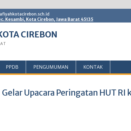
fiyahkotacirebon.sch.id
c. Kesambi, Kota Cirebon, Jawa Barat 45135
KOTA CIREBON
BAT
PPDB
PENGUMUMAN
KONTAK
n Gelar Upacara Peringatan HUT RI 