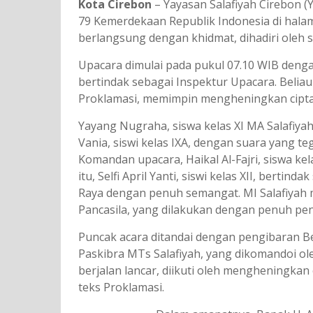
Kota Cirebon
– Yayasan Salafiyah Cirebon 
79 Kemerdekaan Republik Indonesia di halama
berlangsung dengan khidmat, dihadiri oleh 
Upacara dimulai pada pukul 07.10 WIB denga
bertindak sebagai Inspektur Upacara. Bel
Proklamasi, memimpin mengheningkan cipta
Yayang Nugraha, siswa kelas XI MA Salafiya
Vania, siswi kelas IXA, dengan suara yang t
Komandan upacara, Haikal Al-Fajri, siswa ke
itu, Selfi April Yanti, siswi kelas XII, bert
Raya dengan penuh semangat. MI Salafiya
Pancasila, yang dilakukan dengan penuh pe
Puncak acara ditandai dengan pengibaran B
Paskibra MTs Salafiyah, yang dikomandoi o
berjalan lancar, diikuti oleh mengheningka
teks Proklamasi.