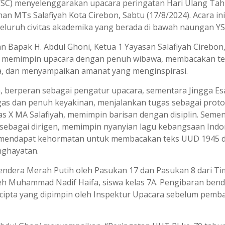
(YSC) menyelenggarakan upacara peringatan Hari Ulang Tah
n MTs Salafiyah Kota Cirebon, Sabtu (17/8/2024). Acara ini
seluruh civitas akademika yang berada di bawah naungan YS
n Bapak H. Abdul Ghoni, Ketua 1 Yayasan Salafiyah Cirebon
iau memimpin upacara dengan penuh wibawa, membacakan t
, dan menyampaikan amanat yang menginspirasi.
h, berperan sebagai pengatur upacara, sementara Jingga Es
egas dan penuh keyakinan, menjalankan tugas sebagai proto
las X MA Salafiyah, memimpin barisan dengan disiplin. Seme
indak sebagai dirigen, memimpin nyanyian lagu kebangsaan Ind
h mendapat kehormatan untuk membacakan teks UUD 1945 
nghayatan.
endera Merah Putih oleh Pasukan 17 dan Pasukan 8 dari Ti
leh Muhammad Nadif Haifa, siswa kelas 7A. Pengibaran ben
n cipta yang dipimpin oleh Inspektur Upacara sebelum pemb