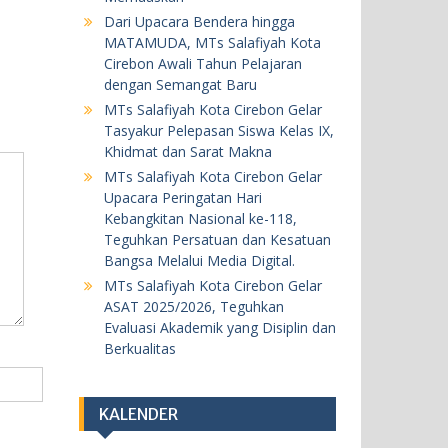
20 Mei 2026
Dari Upacara Bendera hingga
MATAMUDA, MTs Salafiyah Kota
BERITA
KEGIATAN SEKOLAH
Cirebon Awali Tahun Pelajaran
dengan Semangat Baru
MTs Salafiyah Kota Cirebon Gelar
MTs Salafiyah Kota Cirebon Gelar
ASAT 2025/2026, Teguhkan
Tasyakur Pelepasan Siswa Kelas IX,
Evaluasi Akademik yang Disiplin
Khidmat dan Sarat Makna
dan Berkualitas
MTs Salafiyah Kota Cirebon Gelar
18 Mei 2026
Upacara Peringatan Hari
Kebangkitan Nasional ke-118,
Teguhkan Persatuan dan Kesatuan
BERITA
KEGIATAN SEKOLAH
Bangsa Melalui Media Digital.
Khataman Juz 30 Kedelapan, Dua
MTs Salafiyah Kota Cirebon Gelar
ASAT 2025/2026, Teguhkan
Siswi MTs Salafiyah Kota Cirebon
Evaluasi Akademik yang Disiplin dan
Tuntaskan Hafalan Al-Qur’an
Berkualitas
dengan Predikat Sangat
Memuaskan
5 Agustus 2026
KALENDER