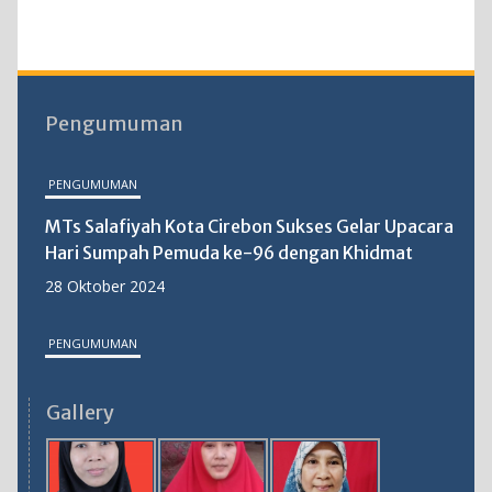
Pengumuman
PENGUMUMAN
MTs Salafiyah Kota Cirebon Sukses Gelar Upacara
Hari Sumpah Pemuda ke-96 dengan Khidmat
28 Oktober 2024
PENGUMUMAN
MTs Salafiyah Kota Cirebon Gelar PKKM 2025:
Gallery
Langkah Strategis Tingkatkan Mutu Pendidikan
31 Oktober 2025