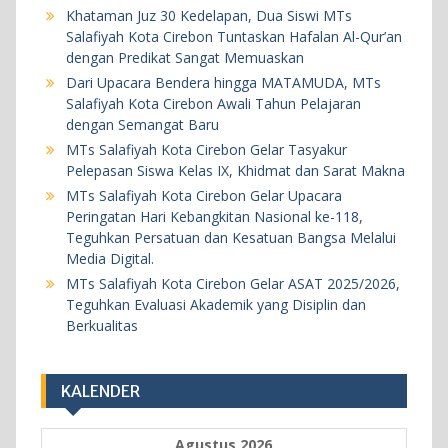
Melalui Media Digital.
Khataman Juz 30 Kedelapan, Dua Siswi MTs
20 Mei 2026
Salafiyah Kota Cirebon Tuntaskan Hafalan Al-Qur’an
dengan Predikat Sangat Memuaskan
Dari Upacara Bendera hingga MATAMUDA, MTs
BERITA
KEGIATAN SEKOLAH
Salafiyah Kota Cirebon Awali Tahun Pelajaran
MTs Salafiyah Kota Cirebon Gelar ASAT
dengan Semangat Baru
2025/2026, Teguhkan Evaluasi Akademik yang
MTs Salafiyah Kota Cirebon Gelar Tasyakur
Pelepasan Siswa Kelas IX, Khidmat dan Sarat Makna
Disiplin dan Berkualitas
MTs Salafiyah Kota Cirebon Gelar Upacara
18 Mei 2026
Peringatan Hari Kebangkitan Nasional ke-118,
Teguhkan Persatuan dan Kesatuan Bangsa Melalui
BERITA
KEGIATAN SEKOLAH
Media Digital.
MTs Salafiyah Kota Cirebon Gelar ASAT 2025/2026,
Khataman Juz 30 Kedelapan, Dua Siswi MTs
Teguhkan Evaluasi Akademik yang Disiplin dan
Salafiyah Kota Cirebon Tuntaskan Hafalan Al-
Berkualitas
Qur’an dengan Predikat Sangat Memuaskan
5 Agustus 2026
KALENDER
Agustus 2026