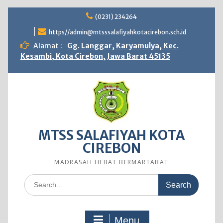
Skip
(0231) 234264
to
content
https//admin@mtsssalafiyahkotacirebon.sch.id
Alamat :
Gg. Langgar, Karyamulya, Kec.
Kesambi, Kota Cirebon, Jawa Barat 45135
MTSS SALAFIYAH KOTA
CIREBON
MADRASAH HEBAT BERMARTABAT
Search
for:
Menu