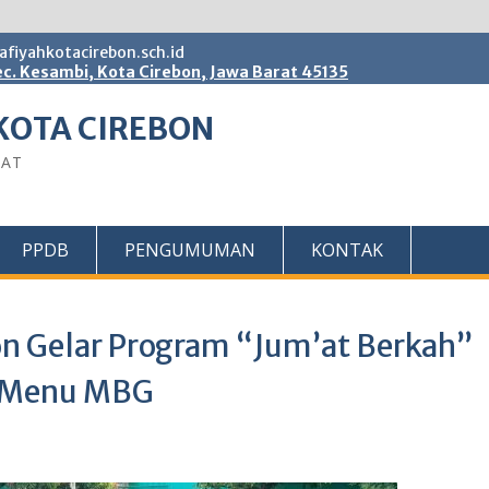
fiyahkotacirebon.sch.id
c. Kesambi, Kota Cirebon, Jawa Barat 45135
KOTA CIREBON
BAT
PPDB
PENGUMUMAN
KONTAK
on Gelar Program “Jum’at Berkah”
a Menu MBG