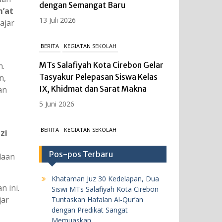
dengan Semangat Baru
m’at
13 Juli 2026
ajar
BERITA
KEGIATAN SEKOLAH
MTs Salafiyah Kota Cirebon Gelar
h.
Tasyakur Pelepasan Siswa Kelas
n,
IX, Khidmat dan Sarat Makna
an
5 Juni 2026
BERITA
KEGIATAN SEKOLAH
zi
MTs Salafiyah Kota Cirebon Gelar
Pos-pos Terbaru
laan
Upacara Peringatan Hari
Kebangkitan Nasional ke-118,
Khataman Juz 30 Kedelapan, Dua
Teguhkan Persatuan dan
n ini.
Siswi MTs Salafiyah Kota Cirebon
Kesatuan Bangsa Melalui Media
jar
Tuntaskan Hafalan Al-Qur’an
Digital.
dengan Predikat Sangat
Memuaskan