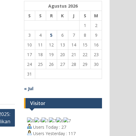
Agustus 2026
S
S
R
K
J
S
M
1
2
3
4
5
6
7
8
9
10
11
12
13
14
15
16
17
18
19
20
21
22
23
24
25
26
27
28
29
30
31
« Jul
Visitor
2025:
dikan
Users Today : 27
Users Yesterday : 117