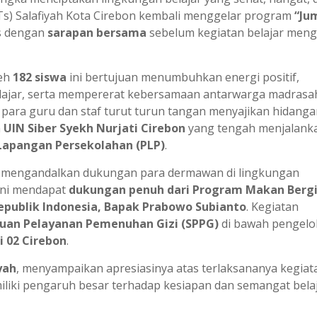
) Salafiyah Kota Cirebon kembali menggelar program
“Ju
as dengan
sarapan bersama
sebelum kegiatan belajar meng
leh
182 siswa
ini bertujuan menumbuhkan energi positif,
lajar, serta mempererat kebersamaan antarwarga madrasa
para guru dan staf turut turun tangan menyajikan hidanga
a
UIN Siber Syekh Nurjati Cirebon
yang tengah menjalank
apangan Persekolahan (PLP)
.
g mengandalkan dukungan para dermawan di lingkungan
 ini mendapat
dukungan penuh dari Program Makan Bergi
epublik Indonesia, Bapak Prabowo Subianto
. Kegiatan
uan Pelayanan Pemenuhan Gizi (SPPG)
di bawah pengelo
 02 Cirebon
.
yah
, menyampaikan apresiasinya atas terlaksananya kegiata
iliki pengaruh besar terhadap kesiapan dan semangat bela