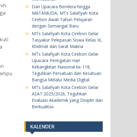
20 Mei 2026
nih.
Dari Upacara Bendera hingga
rga
MATAMUDA, MTs Salafiyah Kota
BERITA
KEGIATAN SEKOLAH
Cirebon Awali Tahun Pelajaran
dengan Semangat Baru
MTs Salafiyah Kota Cirebon Gelar
MTs Salafiyah Kota Cirebon Gelar
ASAT 2025/2026, Teguhkan
kuti
Tasyakur Pelepasan Siswa Kelas IX,
Evaluasi Akademik yang Disiplin
Khidmat dan Sarat Makna
a
dan Berkualitas
MTs Salafiyah Kota Cirebon Gelar
18 Mei 2026
Upacara Peringatan Hari
an
Kebangkitan Nasional ke-118,
mampu
Teguhkan Persatuan dan Kesatuan
BERITA
KEGIATAN SEKOLAH
Bangsa Melalui Media Digital.
Khataman Juz 30 Kedelapan, Dua
MTs Salafiyah Kota Cirebon Gelar
ASAT 2025/2026, Teguhkan
Siswi MTs Salafiyah Kota Cirebon
Evaluasi Akademik yang Disiplin dan
Tuntaskan Hafalan Al-Qur’an
Berkualitas
dengan Predikat Sangat
Memuaskan
5 Agustus 2026
KALENDER