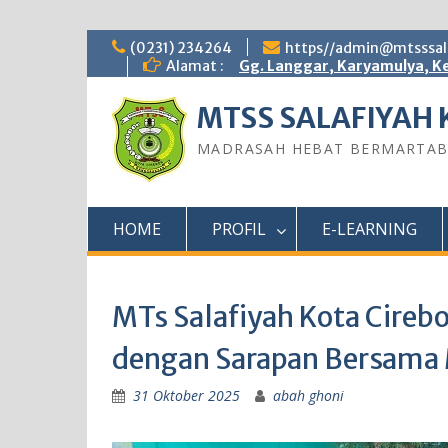
Skip
(0231) 234264
https//admin@mtsssala
to
Alamat :
Gg. Langgar, Karyamulya, Ke
content
MTSS SALAFIYAH 
MADRASAH HEBAT BERMARTA
HOME
PROFIL
E-LEARNING
MTs Salafiyah Kota Cireb
dengan Sarapan Bersam
31 Oktober 2025
abah ghoni