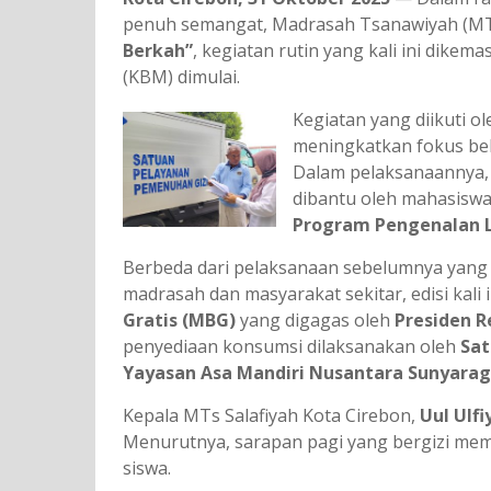
penuh semangat, Madrasah Tsanawiyah (MTs
Berkah”
, kegiatan rutin yang kali ini dikem
(KBM) dimulai.
Kegiatan yang diikuti o
meningkatkan fokus be
Dalam pelaksanaannya, 
dibantu oleh mahasisw
Program Pengenalan L
Berbeda dari pelaksanaan sebelumnya yan
madrasah dan masyarakat sekitar, edisi kali
Gratis (MBG)
yang digagas oleh
Presiden R
penyediaan konsumsi dilaksanakan oleh
Sat
Yayasan Asa Mandiri Nusantara Sunyaragi
Kepala MTs Salafiyah Kota Cirebon,
Uul Ulfi
Menurutnya, sarapan pagi yang bergizi mem
siswa.