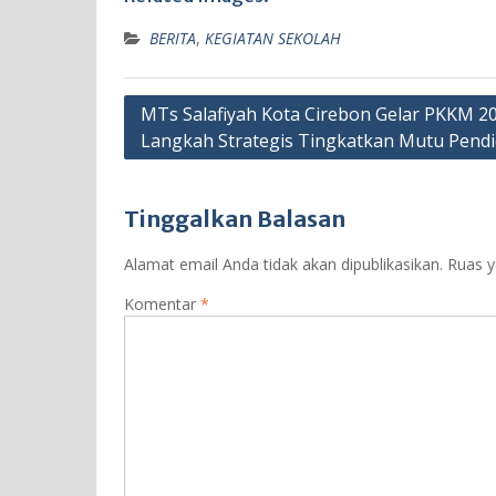
BERITA
,
KEGIATAN SEKOLAH
Navigasi
MTs Salafiyah Kota Cirebon Gelar PKKM 20
Langkah Strategis Tingkatkan Mutu Pendi
pos
Tinggalkan Balasan
Alamat email Anda tidak akan dipublikasikan.
Ruas y
Komentar
*