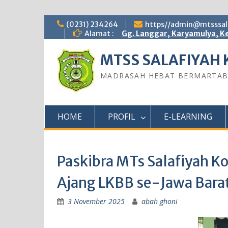
Skip
(0231) 234264
https//admin@mtsssala
to
Alamat :
Gg. Langgar, Karyamulya, Ke
content
MTSS SALAFIYAH 
MADRASAH HEBAT BERMARTA
HOME
PROFIL
E-LEARNING
Paskibra MTs Salafiyah Ko
Ajang LKBB se-Jawa Bara
3 November 2025
abah ghoni