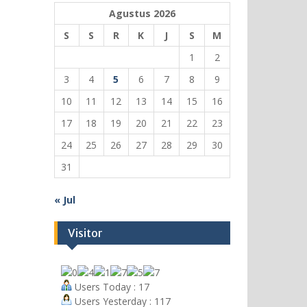
BERITA
KEGIATAN SEKOLAH
Agustus 2026
S
S
R
K
J
S
M
Dari Upacara Bendera hingga
MATAMUDA, MTs Salafiyah Kota
1
2
Cirebon Awali Tahun Pelajaran
3
4
5
6
7
8
9
dengan Semangat Baru
10
11
12
13
14
15
16
13 Juli 2026
17
18
19
20
21
22
23
24
25
26
27
28
29
30
31
« Jul
Visitor
Users Today : 17
Users Yesterday : 117