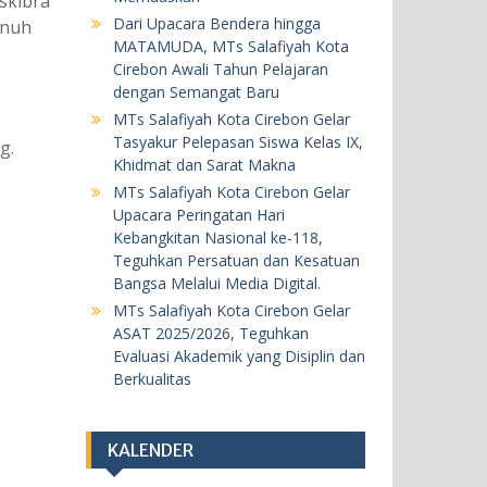
askibra
20 Mei 2026
Dari Upacara Bendera hingga
enuh
MATAMUDA, MTs Salafiyah Kota
BERITA
KEGIATAN SEKOLAH
Cirebon Awali Tahun Pelajaran
dengan Semangat Baru
MTs Salafiyah Kota Cirebon Gelar
MTs Salafiyah Kota Cirebon Gelar
ASAT 2025/2026, Teguhkan
Tasyakur Pelepasan Siswa Kelas IX,
g.
Evaluasi Akademik yang Disiplin
Khidmat dan Sarat Makna
dan Berkualitas
MTs Salafiyah Kota Cirebon Gelar
18 Mei 2026
Upacara Peringatan Hari
Kebangkitan Nasional ke-118,
Teguhkan Persatuan dan Kesatuan
BERITA
KEGIATAN SEKOLAH
Bangsa Melalui Media Digital.
Khataman Juz 30 Kedelapan, Dua
MTs Salafiyah Kota Cirebon Gelar
ASAT 2025/2026, Teguhkan
Siswi MTs Salafiyah Kota Cirebon
Evaluasi Akademik yang Disiplin dan
Tuntaskan Hafalan Al-Qur’an
Berkualitas
dengan Predikat Sangat
Memuaskan
5 Agustus 2026
KALENDER