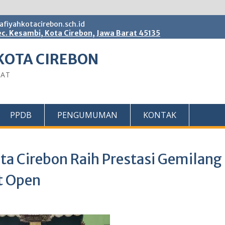
fiyahkotacirebon.sch.id
c. Kesambi, Kota Cirebon, Jawa Barat 45135
KOTA CIREBON
BAT
PPDB
PENGUMUMAN
KONTAK
ta Cirebon Raih Prestasi Gemilang 
t Open