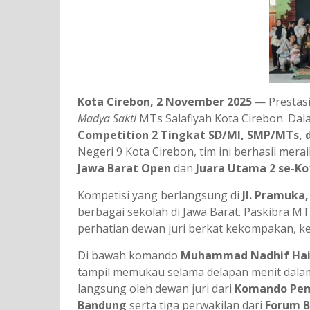
Kota Cirebon, 2 November 2025
— Prestas
Madya Sakti
MTs Salafiyah Kota Cirebon. Da
Competition 2 Tingkat SD/MI, SMP/MTs,
Negeri 9 Kota Cirebon, tim ini berhasil mer
Jawa Barat Open
dan
Juara Utama 2 se-Ko
Kompetisi yang berlangsung di
Jl. Pramuka
berbagai sekolah di Jawa Barat. Paskibra MT
perhatian dewan juri berkat kekompakan, ke
Di bawah komando
Muhammad Nadhif Hai
tampil memukau selama delapan menit dala
langsung oleh dewan juri dari
Komando Pemb
Bandung
serta tiga perwakilan dari
Forum Ba