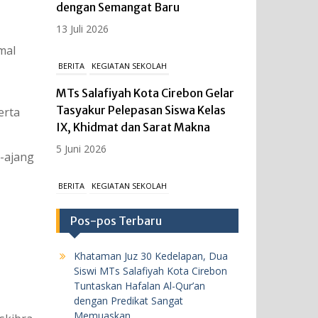
dengan Semangat Baru
13 Juli 2026
mal
BERITA
KEGIATAN SEKOLAH
MTs Salafiyah Kota Cirebon Gelar
Tasyakur Pelepasan Siswa Kelas
erta
IX, Khidmat dan Sarat Makna
5 Juni 2026
-ajang
BERITA
KEGIATAN SEKOLAH
MTs Salafiyah Kota Cirebon Gelar
Pos-pos Terbaru
Upacara Peringatan Hari
Kebangkitan Nasional ke-118,
Khataman Juz 30 Kedelapan, Dua
Teguhkan Persatuan dan
Siswi MTs Salafiyah Kota Cirebon
Kesatuan Bangsa Melalui Media
Tuntaskan Hafalan Al-Qur’an
Digital.
dengan Predikat Sangat
Memuaskan