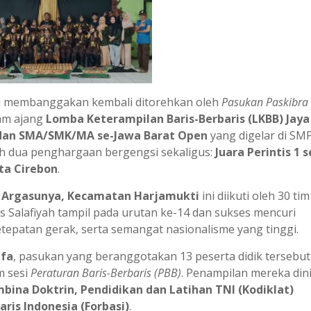
i membanggakan kembali ditorehkan oleh
Pasukan Paskibra 
lam ajang
Lomba Keterampilan Baris-Berbaris (LKBB) Jaya
 dan SMA/SMK/MA se-Jawa Barat Open
yang digelar di SM
aih dua penghargaan bergengsi sekaligus:
Juara Perintis 1 s
ta Cirebon
.
, Argasunya, Kecamatan Harjamukti
ini diikuti oleh 30 tim
s Salafiyah tampil pada urutan ke-14 dan sukses mencuri
tepatan gerak, serta semangat nasionalisme yang tinggi.
fa
, pasukan yang beranggotakan 13 peserta didik tersebut
m sesi
Peraturan Baris-Berbaris (PBB)
. Penampilan mereka dini
ina Doktrin, Pendidikan dan Latihan TNI (Kodiklat)
ris Indonesia (Forbasi)
.