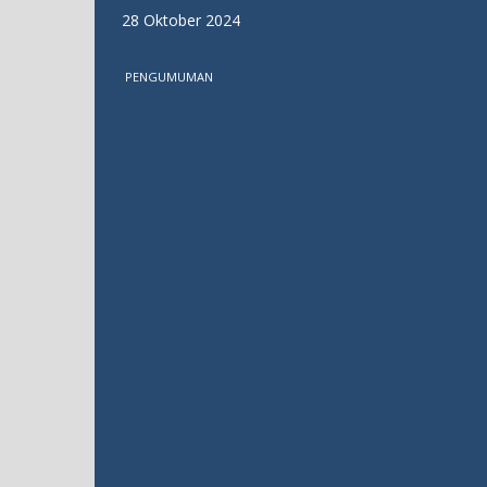
28 Oktober 2024
PENGUMUMAN
MTs Salafiyah Kota Cirebon Gelar PKKM
2025: Langkah Strategis Tingkatkan Mutu
Pendidikan
31 Oktober 2025
PENGUMUMAN
MTs Salafiyah Kota Cirebon Sukses Gelar
Upacara Hari Sumpah Pemuda ke-96 dengan
Khidmat
28 Oktober 2024