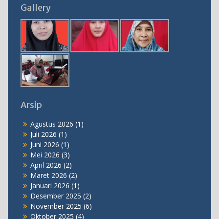
Gallery
Hari Sumpah Pemuda ke-96 dengan Khidmat
28 Oktober 2024
Arsip
Agustus 2026
(1)
Juli 2026
(1)
Juni 2026
(1)
Mei 2026
(3)
April 2026
(2)
Maret 2026
(2)
Januari 2026
(1)
Desember 2025
(2)
November 2025
(6)
Oktober 2025
(4)