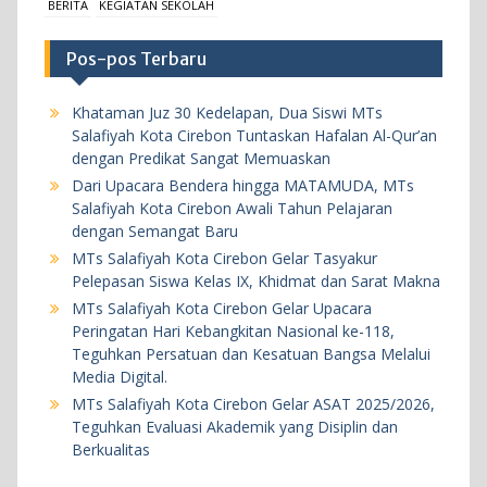
BERITA
KEGIATAN SEKOLAH
MTs Salafiyah Kota Cirebon Gelar ASAT
Pos-pos Terbaru
2025/2026, Teguhkan Evaluasi Akademik yang
Disiplin dan Berkualitas
Khataman Juz 30 Kedelapan, Dua Siswi MTs
18 Mei 2026
Salafiyah Kota Cirebon Tuntaskan Hafalan Al-Qur’an
dengan Predikat Sangat Memuaskan
Dari Upacara Bendera hingga MATAMUDA, MTs
BERITA
KEGIATAN SEKOLAH
Salafiyah Kota Cirebon Awali Tahun Pelajaran
Khataman Juz 30 Kedelapan, Dua Siswi MTs
dengan Semangat Baru
Salafiyah Kota Cirebon Tuntaskan Hafalan Al-
MTs Salafiyah Kota Cirebon Gelar Tasyakur
Pelepasan Siswa Kelas IX, Khidmat dan Sarat Makna
Qur’an dengan Predikat Sangat Memuaskan
MTs Salafiyah Kota Cirebon Gelar Upacara
5 Agustus 2026
Peringatan Hari Kebangkitan Nasional ke-118,
Teguhkan Persatuan dan Kesatuan Bangsa Melalui
BERITA
KEGIATAN SEKOLAH
Media Digital.
MTs Salafiyah Kota Cirebon Gelar ASAT 2025/2026,
Dari Upacara Bendera hingga MATAMUDA, MTs
Teguhkan Evaluasi Akademik yang Disiplin dan
Salafiyah Kota Cirebon Awali Tahun Pelajaran
Berkualitas
dengan Semangat Baru