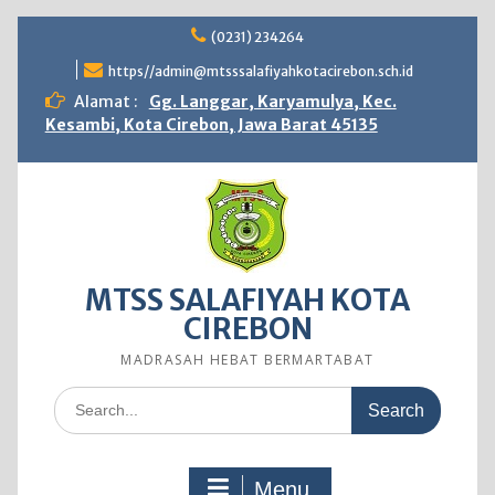
Skip
(0231) 234264
to
content
https//admin@mtsssalafiyahkotacirebon.sch.id
Alamat :
Gg. Langgar, Karyamulya, Kec.
Kesambi, Kota Cirebon, Jawa Barat 45135
MTSS SALAFIYAH KOTA
CIREBON
MADRASAH HEBAT BERMARTABAT
Search
for:
Menu