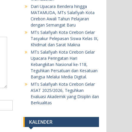
20 Mei 2026
Dari Upacara Bendera hingga
MATAMUDA, MTs Salafiyah Kota
BERITA
KEGIATAN SEKOLAH
Cirebon Awali Tahun Pelajaran
dengan Semangat Baru
MTs Salafiyah Kota Cirebon Gelar
MTs Salafiyah Kota Cirebon Gelar
ASAT 2025/2026, Teguhkan
Tasyakur Pelepasan Siswa Kelas IX,
Evaluasi Akademik yang Disiplin
Khidmat dan Sarat Makna
dan Berkualitas
MTs Salafiyah Kota Cirebon Gelar
18 Mei 2026
Upacara Peringatan Hari
Kebangkitan Nasional ke-118,
Teguhkan Persatuan dan Kesatuan
BERITA
KEGIATAN SEKOLAH
Bangsa Melalui Media Digital.
Khataman Juz 30 Kedelapan, Dua
MTs Salafiyah Kota Cirebon Gelar
ASAT 2025/2026, Teguhkan
Siswi MTs Salafiyah Kota Cirebon
Evaluasi Akademik yang Disiplin dan
Tuntaskan Hafalan Al-Qur’an
Berkualitas
dengan Predikat Sangat
Memuaskan
5 Agustus 2026
KALENDER