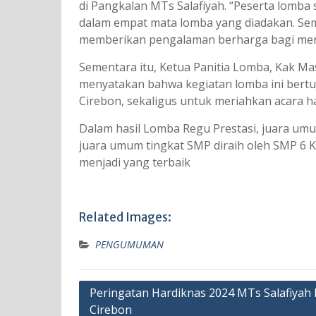
di Pangkalan MTs Salafiyah. “Peserta lom
dalam empat mata lomba yang diadakan. Se
memberikan pengalaman berharga bagi mere
Sementara itu, Ketua Panitia Lomba, Kak M
menyatakan bahwa kegiatan lomba ini bertu
Cirebon, sekaligus untuk meriahkan acara ha
Dalam hasil Lomba Regu Prestasi, juara umum
juara umum tingkat SMP diraih oleh SMP 6 K
menjadi yang terbaik
Related Images:
PENGUMUMAN
Navigasi
Peringatan Hardiknas 2024 MTs Salafiyah 
Cirebon
pos