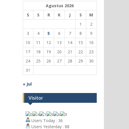
Agustus 2026
S
S
R
K
J
S
M
1
2
3
4
5
6
7
8
9
10
11
12
13
14
15
16
17
18
19
20
21
22
23
24
25
26
27
28
29
30
31
« Jul
Visitor
Users Today : 36
Users Yesterday : 88