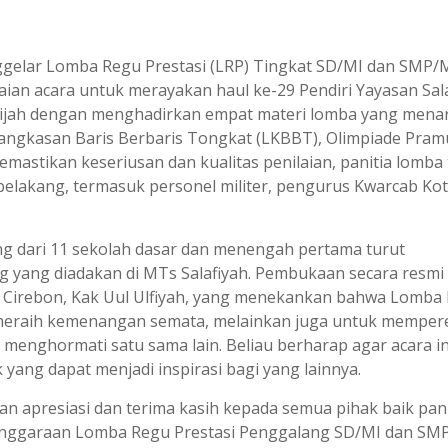
ggelar Lomba Regu Prestasi (LRP) Tingkat SD/MI dan SMP
aian acara untuk merayakan haul ke-29 Pendiri Yayasan Sal
ijah dengan menghadirkan empat materi lomba yang menar
angkasan Baris Berbaris Tongkat (LKBBT), Olimpiade Pram
emastikan keseriusan dan kualitas penilaian, panitia lomba 
belakang, termasuk personel militer, pengurus Kwarcab Ko
ng dari 11 sekolah dasar dan menengah pertama turut
g yang diadakan di MTs Salafiyah. Pembukaan secara resmi
ta Cirebon, Kak Uul Ulfiyah, yang menekankan bahwa Lomba
meraih kemenangan semata, melainkan juga untuk memper
ng menghormati satu sama lain. Beliau berharap agar acara in
ang dapat menjadi inspirasi bagi yang lainnya.
n apresiasi dan terima kasih kepada semua pihak baik pani
lenggaraan Lomba Regu Prestasi Penggalang SD/MI dan S