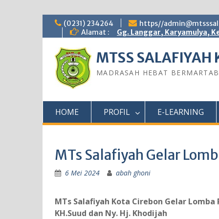
Skip
(0231) 234264
https//admin@mtsssala
to
Alamat :
Gg. Langgar, Karyamulya, Ke
content
MTSS SALAFIYAH 
MADRASAH HEBAT BERMARTA
HOME
PROFIL
E-LEARNING
MTs Salafiyah Gelar Lomb
6 Mei 2024
abah ghoni
MTs Salafiyah Kota Cirebon Gelar Lomba
KH.Suud dan Ny. Hj. Khodijah