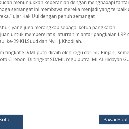
ba sudah menunjukkan keberanian dengan menghadapi tant
moga semangat ini membawa mereka menjadi yang terbaik 
ka,” ujar Kak Uul dengan penuh semangat.
ashur yang juga merangkap sebagai ketua pangkalan
juan untuk mempererat silaturrahim antar pangkalan LRP d
ul ke-29 KH.Suud dan Ny.Hj. Khodijah.
 tingkat SD/MI putri diraih oleh regu dari SD Rinjani, sem
ota Cirebon. Di tingkat SD/MI, regu putra MI Al-Hidayah G
Kota
Pawai Haul