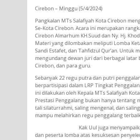
Cirebon – Minggu (5/4/2024)
Pangkalan MTs Salafiyah Kota Cirebon men
Se-Kota Cirebon. Acara ini merupakan rangk
Cirebon Almarhum KH.Suud dan Ny. Hj. Khod
Materi yang dilombakan meliputi Lomba Ket
Sandi Estafet, dan Tahfidzul Qur’an. Untuk m
mengundang dewan juri dari berbagai latar 
Cirebon, dan para guru.
Sebanyak 22 regu putra dan putri penggala
berpartisipasi dalam LRP Tingkat Penggalan
ini dilakukan oleh Kepala MTs Salafiyah Ko
Prestasi Penggalang bukan hanya tentang 
tali silaturrahmi, saling mengenal, dan sali
mampu melahirkan regu penggalang terbaik y
Kak Uul juga menyampaika
dan peserta lomba atas kesuksesan penye