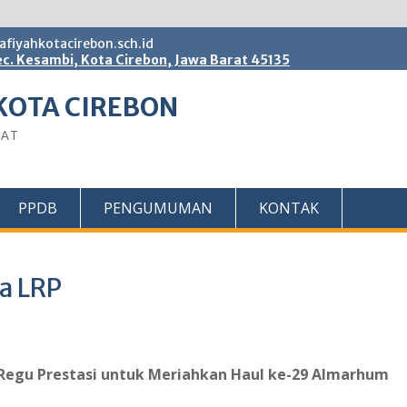
fiyahkotacirebon.sch.id
c. Kesambi, Kota Cirebon, Jawa Barat 45135
KOTA CIREBON
BAT
PPDB
PENGUMUMAN
KONTAK
a LRP
 Regu Prestasi untuk Meriahkan Haul ke-29 Almarhum