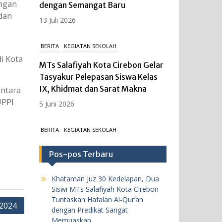
angan
dengan Semangat Baru
dan
13 Juli 2026
BERITA
KEGIATAN SEKOLAH
i Kota
MTs Salafiyah Kota Cirebon Gelar
Tasyakur Pelepasan Siswa Kelas
IX, Khidmat dan Sarat Makna
entara
UPPI
5 Juni 2026
BERITA
KEGIATAN SEKOLAH
MTs Salafiyah Kota Cirebon Gelar
Pos-pos Terbaru
Upacara Peringatan Hari
Kebangkitan Nasional ke-118,
Khataman Juz 30 Kedelapan, Dua
Teguhkan Persatuan dan
Siswi MTs Salafiyah Kota Cirebon
Kesatuan Bangsa Melalui Media
Tuntaskan Hafalan Al-Qur’an
 2024
Digital.
dengan Predikat Sangat
Memuaskan