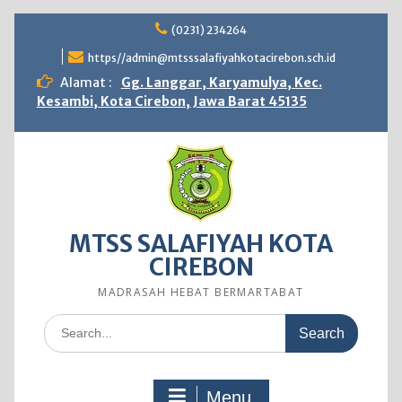
Skip
(0231) 234264
to
content
https//admin@mtsssalafiyahkotacirebon.sch.id
Alamat :
Gg. Langgar, Karyamulya, Kec.
Kesambi, Kota Cirebon, Jawa Barat 45135
MTSS SALAFIYAH KOTA
CIREBON
MADRASAH HEBAT BERMARTABAT
Search
for:
Menu