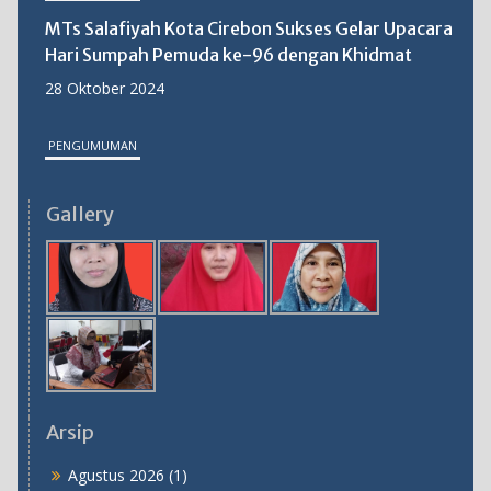
MTs Salafiyah Kota Cirebon Sukses Gelar Upacara
Hari Sumpah Pemuda ke-96 dengan Khidmat
28 Oktober 2024
PENGUMUMAN
MTs Salafiyah Kota Cirebon Gelar PKKM 2025:
Gallery
Langkah Strategis Tingkatkan Mutu Pendidikan
31 Oktober 2025
Arsip
Agustus 2026
(1)