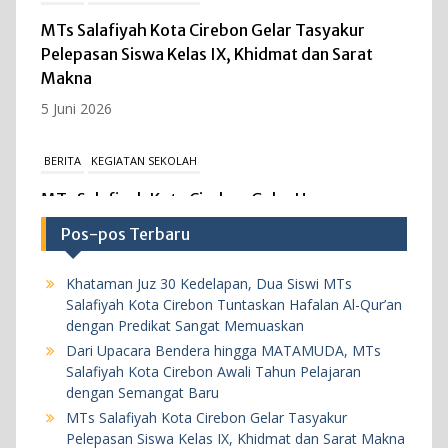
MTs Salafiyah Kota Cirebon Gelar Tasyakur
Pelepasan Siswa Kelas IX, Khidmat dan Sarat
Makna
5 Juni 2026
BERITA
KEGIATAN SEKOLAH
MTs Salafiyah Kota Cirebon Gelar Upacara
Peringatan Hari Kebangkitan Nasional ke-118,
Pos-pos Terbaru
Teguhkan Persatuan dan Kesatuan Bangsa
Melalui Media Digital.
Khataman Juz 30 Kedelapan, Dua Siswi MTs
20 Mei 2026
Salafiyah Kota Cirebon Tuntaskan Hafalan Al-Qur’an
dengan Predikat Sangat Memuaskan
Dari Upacara Bendera hingga MATAMUDA, MTs
BERITA
KEGIATAN SEKOLAH
Salafiyah Kota Cirebon Awali Tahun Pelajaran
MTs Salafiyah Kota Cirebon Gelar ASAT
dengan Semangat Baru
2025/2026, Teguhkan Evaluasi Akademik yang
MTs Salafiyah Kota Cirebon Gelar Tasyakur
Pelepasan Siswa Kelas IX, Khidmat dan Sarat Makna
Disiplin dan Berkualitas