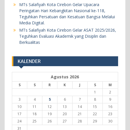
MTs Salafiyah Kota Cirebon Gelar Upacara
18 Mei 2026
Peringatan Hari Kebangkitan Nasional ke-118,
Teguhkan Persatuan dan Kesatuan Bangsa Melalui
BERITA
KEGIATAN SEKOLAH
Media Digital.
MTs Salafiyah Kota Cirebon Gelar ASAT 2025/2026,
Khataman Juz 30 Kedelapan, Dua Siswi MTs
Teguhkan Evaluasi Akademik yang Disiplin dan
Salafiyah Kota Cirebon Tuntaskan Hafalan Al-
Berkualitas
Qur’an dengan Predikat Sangat Memuaskan
5 Agustus 2026
KALENDER
Agustus 2026
S
S
R
K
J
S
M
1
2
3
4
5
6
7
8
9
10
11
12
13
14
15
16
17
18
19
20
21
22
23
24
25
26
27
28
29
30
31